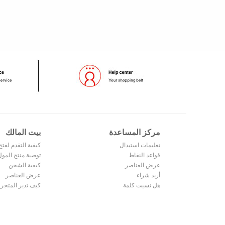
مركز المساعدة
بيت المالك
تعليمات استبدال
كيفية التقدم لفتح
النقاط
قواعد النقاط
متجر
توصية منتج المول
عرض العناصر
كيفية الشحن
المشتراة
أريد شراء
عرض العناصر
هل نسيت كلمة
المباعة
كيف تدير المتجر
السر