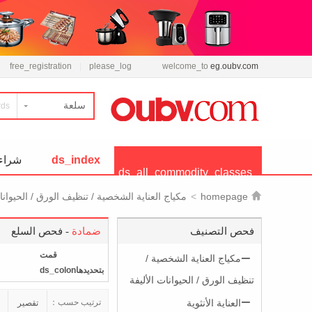
free_registration
please_log
welcome_to
eg.oubv.com
سلعة
ds_index
شراء
ds_all_commodity_classes
توزيع

homepage
>
مكياج العناية الشخصية / تنظيف الورق / الحيوانات
فحص التصنيف
ضمادة
- فحص السلع
قمت
مكياج العناية الشخصية /
بتحديدهاds_colon
تنظيف الورق / الحيوانات الأليفة
العناية الأنثوية
ترتيب حسب：
تقصير