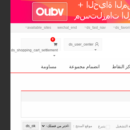
available_sites
wechat_end
ds_fast_nav
ds_favori
0


ds_user_center
ds_shopping_cart_settlement
ز النقاط
انضمام مجموعة
مساومة
موقع المنتج：
ة التشغيل
يتبرع