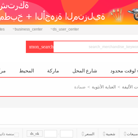
tes
business_center
ds_user_center
 لوقت محدود
شارع المحل
ماركة
المحيط
مرك
 الأليفة
>
العناية الأنثوية
>
ضمادة
ds_ok
-
مبيعات
شعبية
السعر
منصة ذاتي