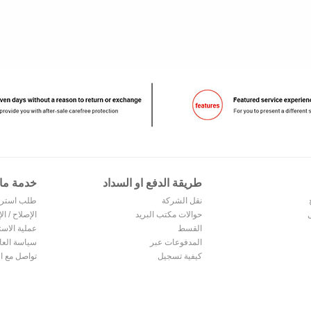
طريقة الدفع او السداد
خدمة ما ب
نقل الشركة
طلب استرد
حوالات مكتب البريد
الإصلاح / ال
القسط
عملية الاس
المدفوعات عبر
والاستبدال
سياسة العا
الإنترنت
كيفية تسجيل
تواصل مع ال
Alipay