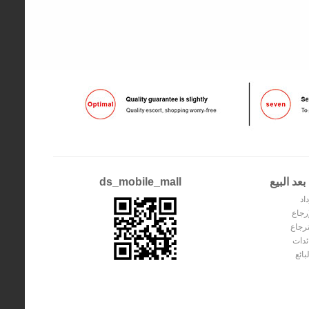
عد البيع
ds_mobile_mall
اد
إرجاع
ترجاع
ئدات
بائع